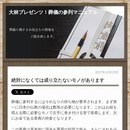
大林プレゼンツ！葬儀の参列マニュアル
2017年12月23日
絶対になくては成り立たないモノがあります
葬儀に参列するにはそれなりの持ち物が要求されます。まず第
一に日本の仏教の場合は数珠が必要になります。これはお経を
唱える際に必要なモノで左手に巻き付ける形で装着します。次
にお金である香典の持参となります。
この香典は基本的に現金を専用の封筒で包み、さらにそれを小