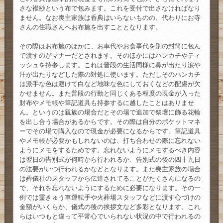
さな袱紗という布で包みます。これを受付で出さなければなり
ません。なお喪主家族は香典はいらないものの、代わりにお寺
さんの住職さんへお布施を出すこととなります。
その際はお布施のほかに、お車代やお食事代を別の封筒に包ん
で渡すのがマナーだとされます。そのほかにはハンカチやティ
ッシュを持参します。これは普段の生活同様に鼻が出たり涙や
汗が出たりなどした際の対処に使います。ただしそのハンカチ
は派手な色は避けて白など地味な色にしておくなどの配慮が欠
かせません。また普段の行動と同じくある程度の現金が入った
財布やメモ帳や筆記道具も持参するに越したことはありませ
ん。というのは親族の場合だとその場で追加で祭壇に飾る花輪
を出し合う場合があるからです。その際は自分のポケットマネ
ーでその場で購入なので現金が必要になるからです。筆記道具
やメモ帳が必要かもしれないのは、打ち合わせの際に忘れない
ようにメモをするためです。忘れないようにメモするべき内容
は翌日の告別式が何時から行われるか、告別式の後の四十九日
の法要がいつ行われるかなどとなります。また喪主家族の場合
は葬儀社のスタッフから伝達されてることがたくさんになるの
で、それを忘れないようにするために必要になります。その一
例では霊きゅう車運転手や火葬場スタッフなどに渡す心づけの
金額がいくらか、儀式の後の挨拶文など多彩となります。これ
らはいつもと違って平常心でいられない状況の中で行われるの